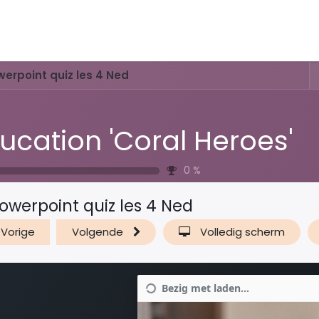
Activiteiten & Routes
Openingstijden & Tarieven
Natuur 
erpoint quiz les 4 Ned
ucation 'Coral Heroes'
0
%
owerpoint quiz les 4 Ned
Vorige
Volgende
Volledig scherm