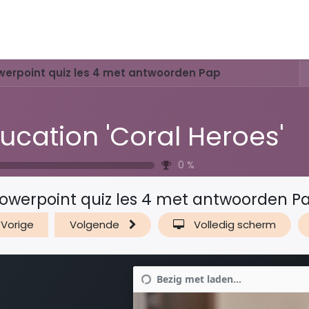
Activiteiten & Routes
Openingstijden & Tarieven
Natuur 
erpoint quiz les 4 met antwoorden Pap
ucation 'Coral Heroes'
0
%
owerpoint quiz les 4 met antwoorden P
Vorige
Volgende
Volledig scherm