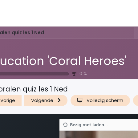
Activiteiten & Routes
Openingstijden & Tarieven
Natuur 
alen quiz les 1 Ned
ucation 'Coral Heroes'
0
%
oralen quiz les 1 Ned
Vorige
Volgende
Volledig scherm