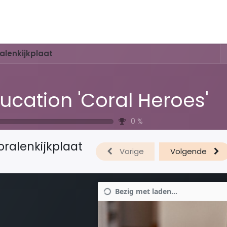
Activiteiten & Routes
Openingstijden & Tarieven
Natuur 
alenkijkplaat
ucation 'Coral Heroes'
0
%
oralenkijkplaat
Vorige
Volgende