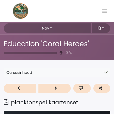
Nav
Education 'Coral Heroes'
0
%
Cursusinhoud
planktonspel kaartenset