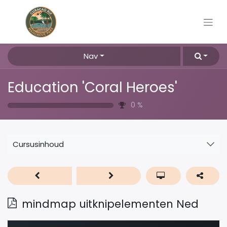
Nav
Education 'Coral Heroes'
0
%
Cursusinhoud
mindmap uitknipelementen Ned