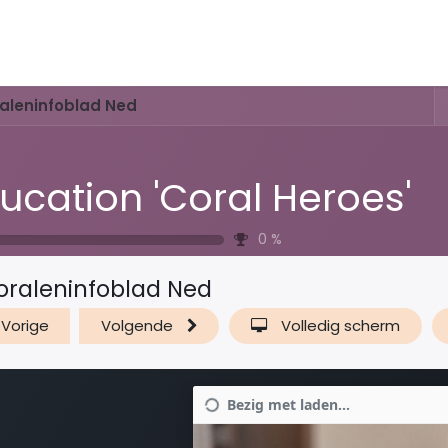
Activiteiten & Routes
Openingstijden & Tarieven
Natuur 
aleninfoblad Ned
ucation 'Coral Heroes'
0
%
oraleninfoblad Ned
Vorige
Volgende
Volledig scherm