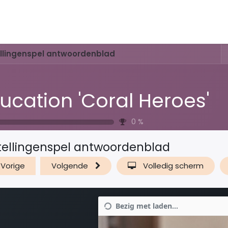
Activiteiten & Routes
Openingstijden & Tarieven
Natuur 
ellingenspel antwoordenblad
ucation 'Coral Heroes'
0
%
tellingenspel antwoordenblad
Vorige
Volgende
Volledig scherm