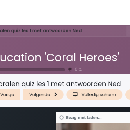
Activiteiten & Routes
Openingstijden & Tarieven
Natuur 
alen quiz les 1 met antwoorden Ned
ucation 'Coral Heroes'
0
%
oralen quiz les 1 met antwoorden Ned
Vorige
Volgende
Volledig scherm