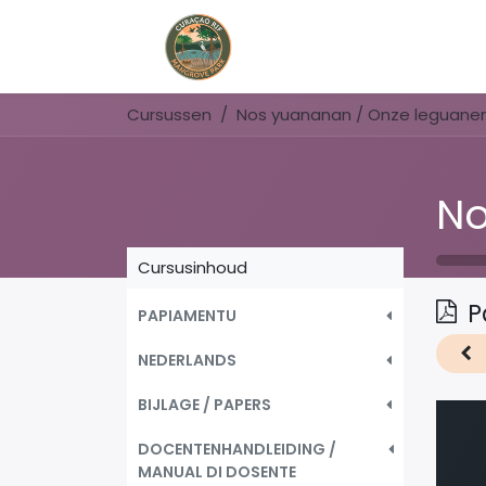
Home
Book Now
Cursussen
Nos yuananan / Onze leguane
Cursusinhoud
P
PAPIAMENTU
NEDERLANDS
BIJLAGE / PAPERS
DOCENTENHANDLEIDING /
MANUAL DI DOSENTE