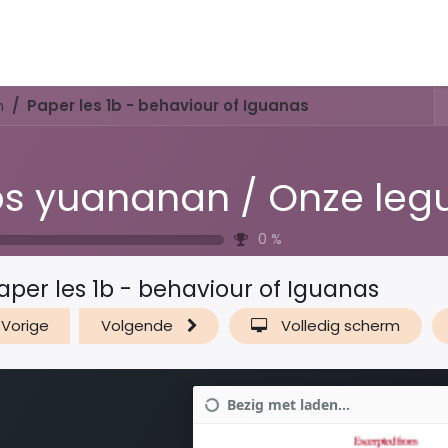
Activiteiten & Routes
Openingstijden & Tarieven
Natuur 
n
Paper les 1b - behaviour of Iguanas
0
%
aper les 1b - behaviour of Iguanas
Vorige
Volgende
Volledig scherm