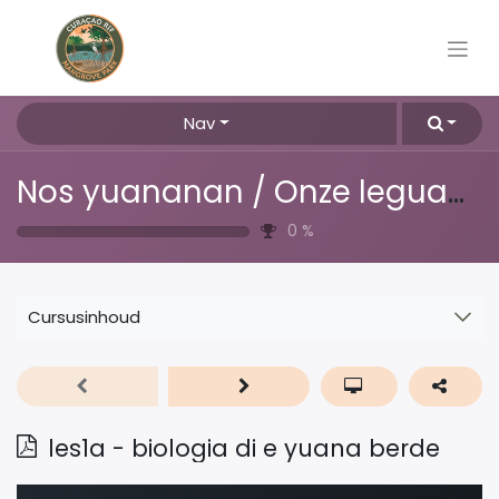
Nav
Nos yuananan / Onze leguanen
0
%
Cursusinhoud
les1a - biologia di e yuana berde