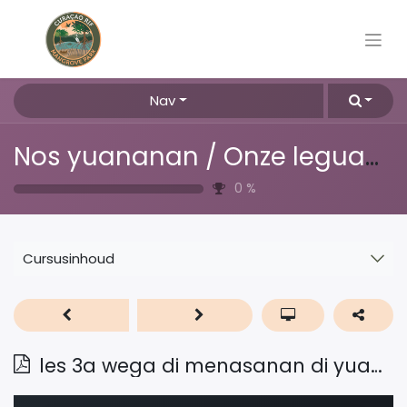
Nav
Nos yuananan / Onze leguanen
0
%
Cursusinhoud
les 3a wega di menasanan di yuana