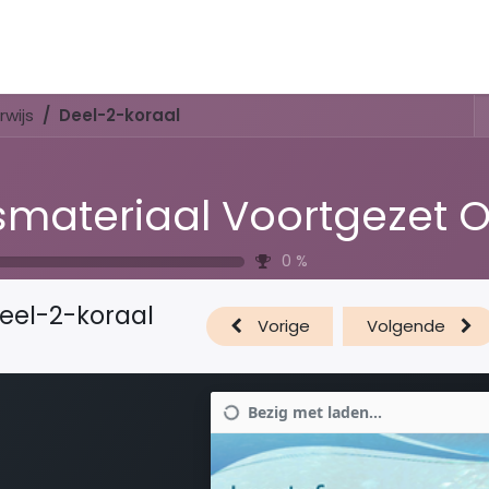
Activiteiten & Routes
Openingstijden & Tarieven
Natuur 
wijs
Deel-2-koraal
0
%
eel-2-koraal
Vorige
Volgende