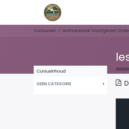
Home
Book Now
Cursussen
lesmateriaal Voortgezet Onder
Cursusinhoud
D
GEEN CATEGORIE