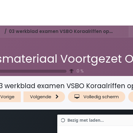
Activiteiten & Routes
Openingstijden & Tarieven
Natuur 
03 werkblad examen VSBO Koraalriffen opgaven
0
%
3 werkblad examen VSBO Koraalriffen 
Vorige
Volgende
Volledig scherm