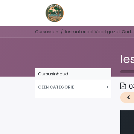
Home
Book Now
Cursussen
lesmateriaal Voortgezet Onderwijs
Cursusinhoud
0
GEEN CATEGORIE