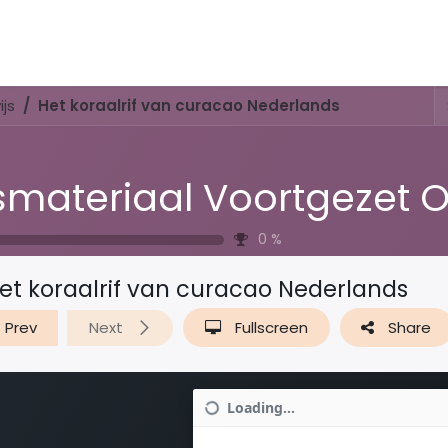
Activities & Trails
Opening Hours & Fees
Nature & History
js
Het koraalrif van curacao Nederlands
0
%
et koraalrif van curacao Nederlands
Prev
Next
Fullscreen
Share