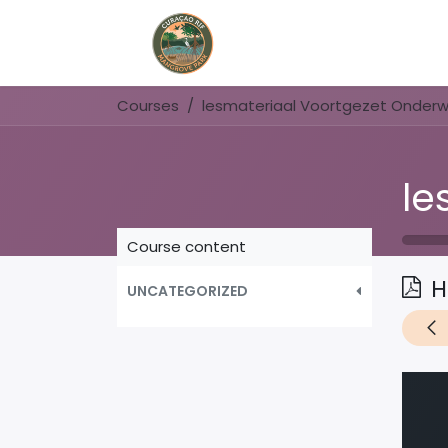
Home
Book Now
Courses
lesmateriaal Voortgezet Onderwi
Course content
H
UNCATEGORIZED