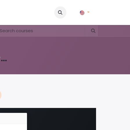
Pictures
Contact Us
FAQ & Regulations
Tour Operato
lesmateriaal Voortgezet Onderwijs