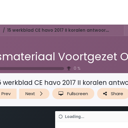
Activities & Trails
Opening Hours & Fees
Nature & History
15 werkblad CE havo 2017 II koralen antwoorden
0
%
5 werkblad CE havo 2017 II koralen ant
Prev
Next
Fullscreen
Share