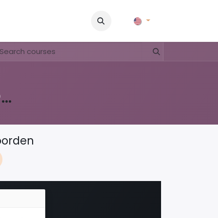
Pictures
Contact Us
FAQ & Regulations
Tour Operato
lesmateriaal Voortgezet Onderwijs
woorden