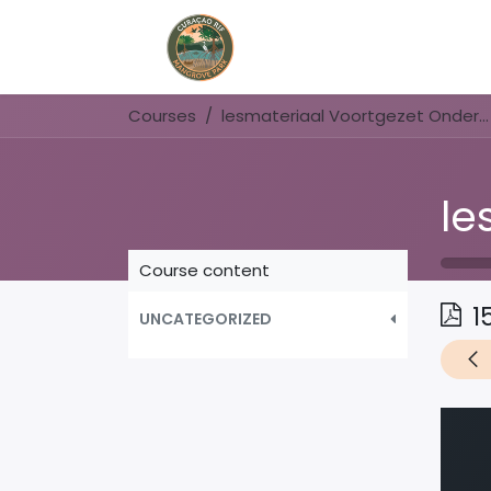
Home
Book Now
Courses
lesmateriaal Voortgezet Onderwijs
Course content
1
UNCATEGORIZED