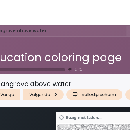
Activiteiten & Routes
Openingstijden & Tarieven
Natuur 
ngrove above water
ucation coloring page
0
%
angrove above water
Vorige
Volgende
Volledig scherm