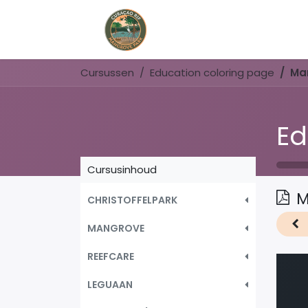
Home
Book Now
Cursussen
Education coloring page
Ma
Ed
Cursusinhoud
M
CHRISTOFFELPARK
MANGROVE
REEFCARE
LEGUAAN