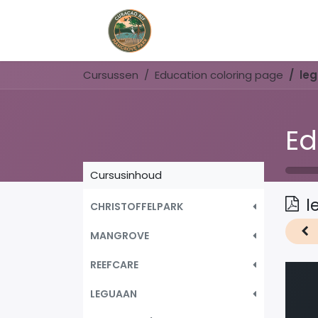
Home
Book Now
Cursussen
Education coloring page
leg
Ed
Cursusinhoud
l
CHRISTOFFELPARK
MANGROVE
REEFCARE
LEGUAAN