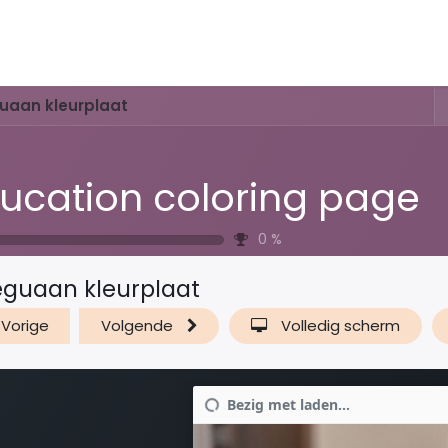
Activiteiten & Routes
Openingstijden & Tarieven
Natuur 
uaan kleurplaat
ucation coloring page
0
%
eguaan kleurplaat
Vorige
Volgende
Volledig scherm