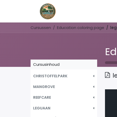
Home
Book Now
Cursussen
Education coloring page
le
Ed
Cursusinhoud
l
CHRISTOFFELPARK
MANGROVE
REEFCARE
LEGUAAN