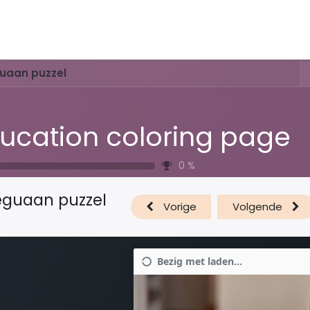
Activiteiten & Routes
Openingstijden & Tarieven
Natuur 
guaan puzzel
ucation coloring page
0
%
eguaan puzzel
Vorige
Volgende