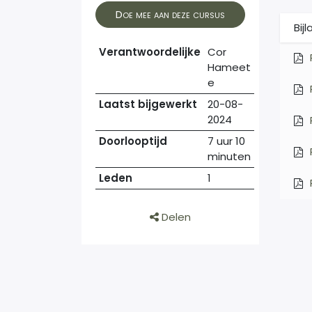
Doe mee aan deze cursus
Bij
Verantwoordelijke
Cor
Hameet
e
Laatst bijgewerkt
20-08-
2024
Doorlooptijd
7 uur 10
minuten
Leden
1
Delen