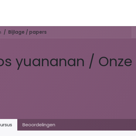
Activiteiten & Routes
Openingstijden & Tarieven
Natuur 
n
Bijlage / papers
os yuananan / Onze
ursus
Beoordelingen