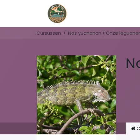
Home
Book Now
Cursussen
Nos yuananan / Onze leguane
N
C