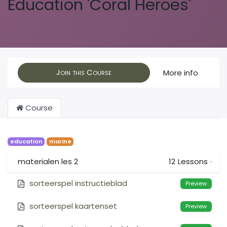
Education 'Coral Heroes'
Join this Course
More info
Course
education
marine
materialen les 2
12
Lessons
·
sorteerspel instructieblad
Preview
sorteerspel kaartenset
Preview