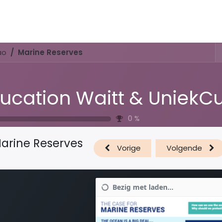
Activiteiten & Routes
Openingstijden & Tarieven
Natuur 
ao
Marine Reserves
0
%
arine Reserves
Vorige
Volgende