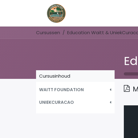
Home
Book Now
Cursussen
Education Waitt & UniekCurac
Cursusinhoud
M
WAITT FOUNDATION
UNIEKCURACAO