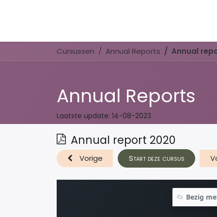
Home
Book Now
Cursussen
Annual Reports
Annual repo
Annual Reports
Laatste update:
14-08-2023
Annual report 2020
Vorige
Start deze cursus
V