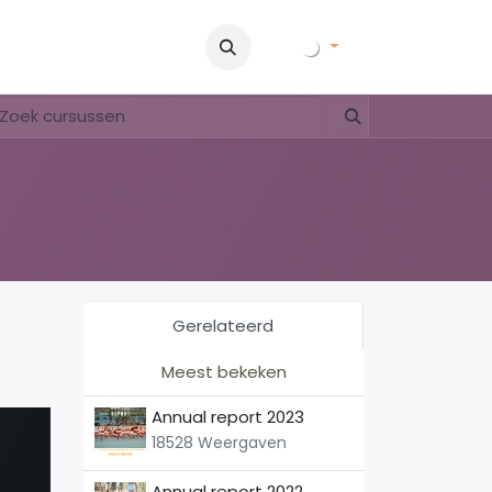
ur & Historie
Foto's
Contact
FAQ & Regelementen
To
Gerelateerd
Meest bekeken
Annual report 2023
18528 Weergaven
Annual report 2022