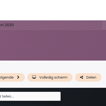
Activiteiten & Routes
Openingstijden & Tarieven
Natu
rt 2020
olgende
Volledig scherm
Delen