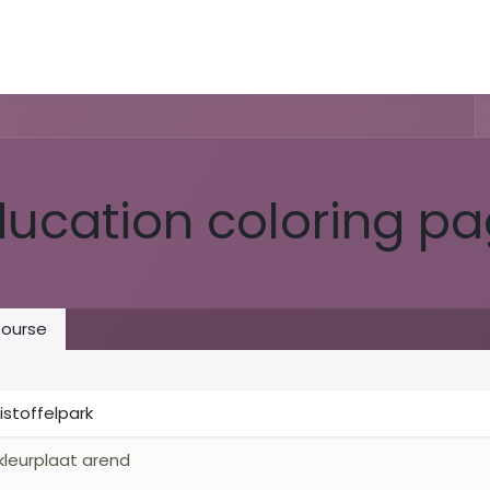
Activities & Trails
Opening Hours & Fees
Nature & History
ducation coloring p
ourse
istoffelpark
kleurplaat arend