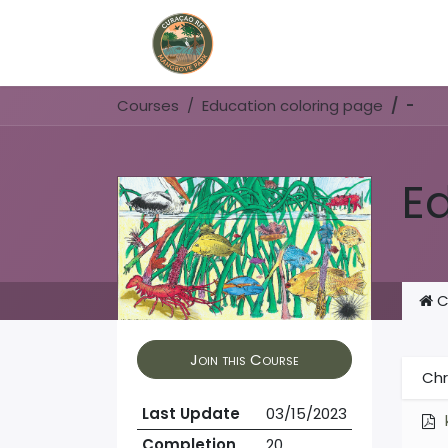
Home
Book Now
Courses
Education coloring page
-
E
C
Join this Course
Chr
Last Update
03/15/2023
Completion
20