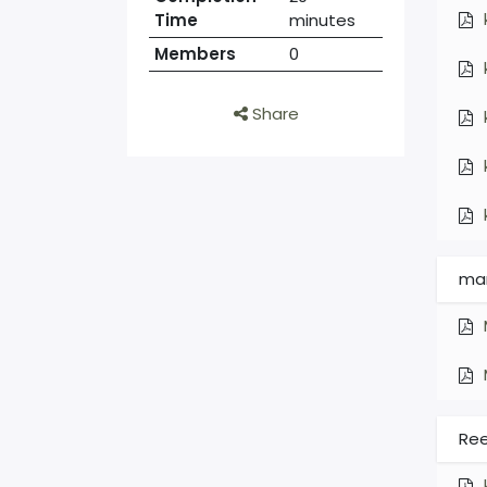
Time
minutes
Members
0
Share
ma
Re