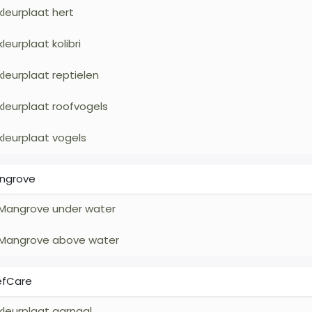
kleurplaat hert
kleurplaat kolibri
kleurplaat reptielen
kleurplaat roofvogels
kleurplaat vogels
ngrove
Mangrove under water
Mangrove above water
efCare
kleurplaat garnaal