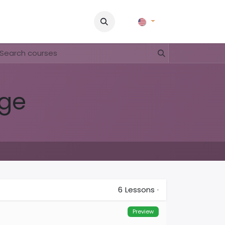
Pictures
Contact Us
FAQ & Regulations
Tour Operato
age
6
Lessons
·
Preview