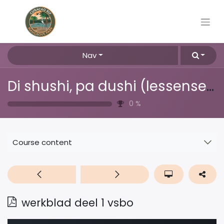
Nav
Di shushi, pa dushi (lessenserie over afval, plastic & recyclen)
0
%
Course content
werkblad deel 1 vsbo