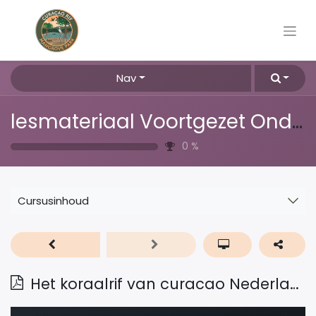
Nav
lesmateriaal Voortgezet Onderwijs
0
%
Cursusinhoud
Het koraalrif van curacao Nederlands