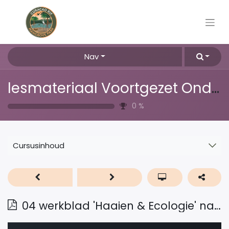
Nav
lesmateriaal Voortgezet Onderwijs
0
%
Cursusinhoud
04 werkblad 'Haaien & Ecologie' naar de haaien