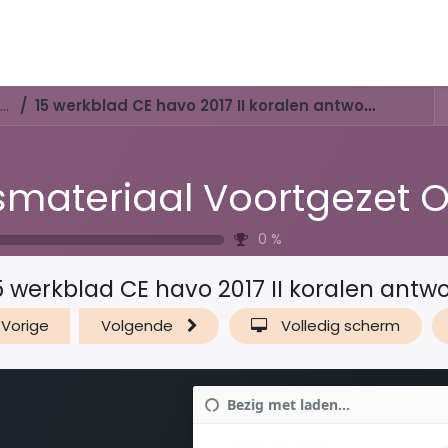
Activiteiten & Routes
Openingstijden & Tarieven
Natuur 
lesmateriaal Voortgezet Onderwijs
15 werkblad CE havo 2017 II koralen antwoorden
0
%
5 werkblad CE havo 2017 II koralen ant
Vorige
Volgende
Volledig scherm