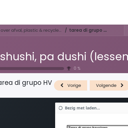
Activiteiten & Routes
Openingstijden & Tarieven
Natuur 
Di shushi, pa dushi (lessenserie over afval, plastic & recyclen)
tarea di grupo HV
0
%
area di grupo HV
Vorige
Volgende