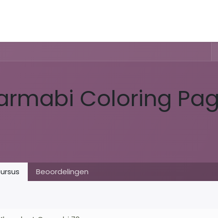
Activiteiten & Routes
Openingstijden & Tarieven
Natuur 
armabi Coloring Pa
ursus
Beoordelingen