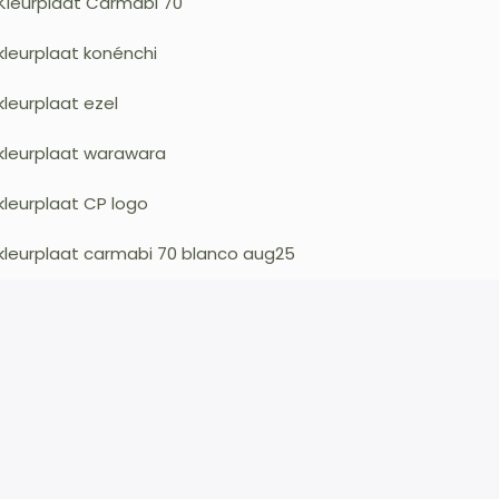
Kleurplaat Carmabi 70
kleurplaat konénchi
kleurplaat ezel
kleurplaat warawara
kleurplaat CP logo
kleurplaat carmabi 70 blanco aug25