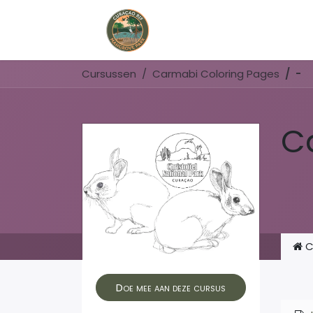
Home
Book Now
Cursussen
Carmabi Coloring Pages
-
C
C
Doe mee aan deze cursus