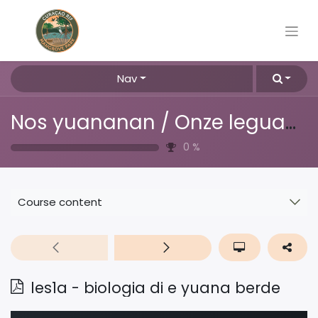
Nav
Nos yuananan / Onze leguanen
0
%
Course content
les1a - biologia di e yuana berde