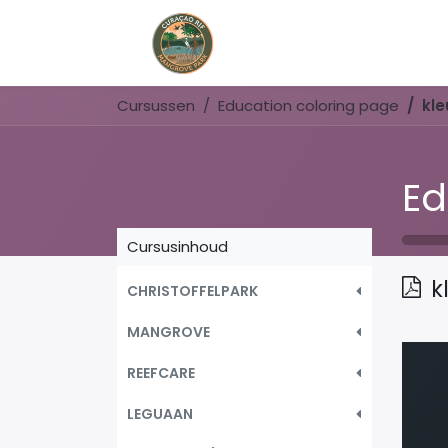
Home
Book Now
Cursussen
Education coloring page
kle
Ed
Cursusinhoud
k
CHRISTOFFELPARK
MANGROVE
REEFCARE
LEGUAAN