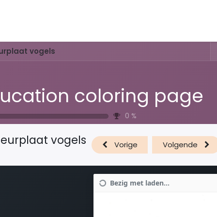
Activiteiten & Routes
Openingstijden & Tarieven
Natuur 
urplaat vogels
ucation coloring page
0
%
leurplaat vogels
Vorige
Volgende