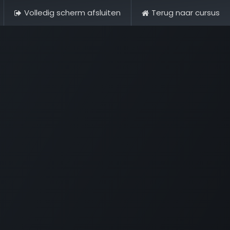
Volledig scherm afsluiten
Terug naar cursus
& Historie
Foto's
Contact
FAQ & Regelementen
Tour 