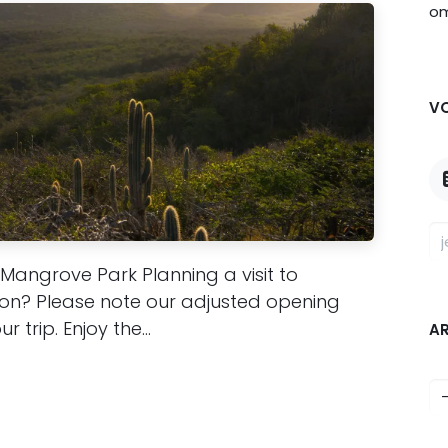
om
V
Mangrove Park Planning a visit to
son? Please note our adjusted opening
trip. Enjoy the...
A