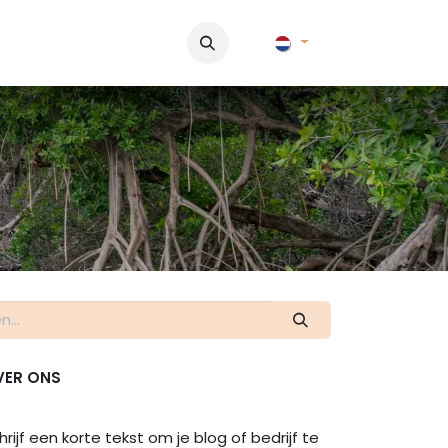
& Historie
Foto's
Contact
FAQ & Regelementen
Tour 
VER ONS
hrijf een korte tekst om je blog of bedrijf te