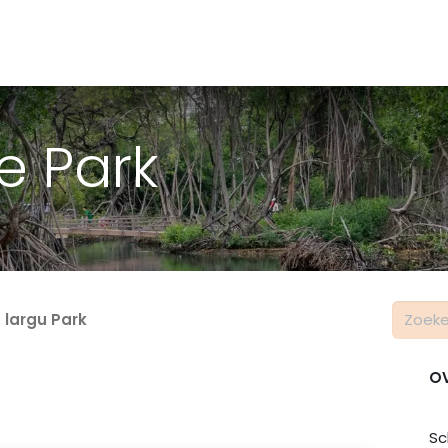
Activiteiten & Routes
Openingstijden & Tarieven
Natuur 
e Park
 largu Park
O
Sc