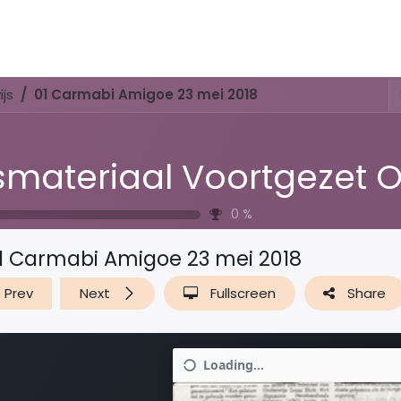
Activities & Trails
Opening Hours & Fees
Nature & History
js
01 Carmabi Amigoe 23 mei 2018
0
%
1 Carmabi Amigoe 23 mei 2018
Prev
Next
Fullscreen
Share