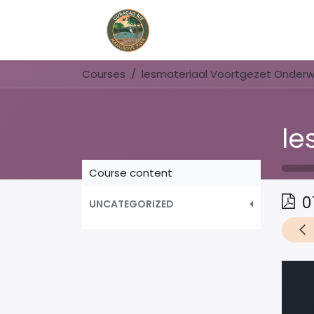
Home
Book Now
Courses
lesmateriaal Voortgezet Onderwi
Course content
0
UNCATEGORIZED