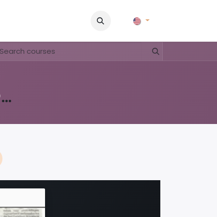
Pictures
Contact Us
FAQ & Regulations
Tour Operato
lesmateriaal Voortgezet Onderwijs