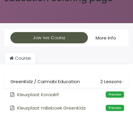
Join this Course
More info
Course
GreenKidz / Carmabi Education
2
Lessons
·
Kleurplaat Koraalrif
Preview
Kleurplaat milieboek GreenKidz
Preview