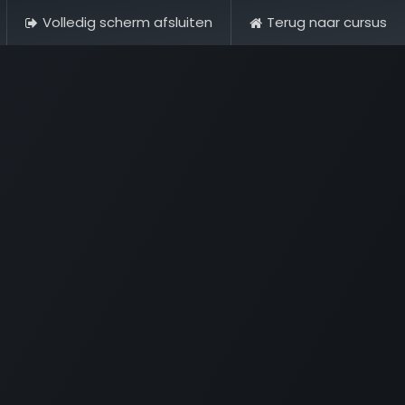
Volledig scherm afsluiten
Terug naar cursus
& Historie
Foto's
Contact
FAQ & Regelementen
Tour 