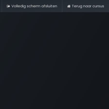
Volledig scherm afsluiten
Terug naar cursus
& Historie
Foto's
Contact
FAQ & Regelementen
Tour 