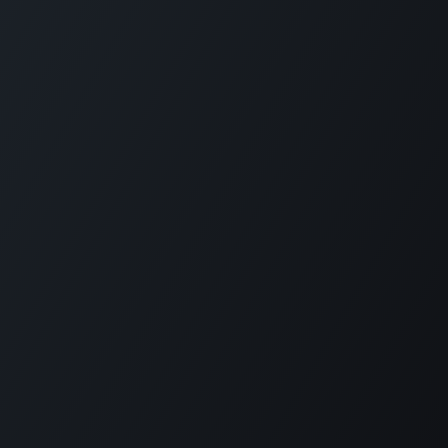
Startpagina
Openstijden en tarieven
Contact
Bel ons:
+599 9 513 16 81
Copyright © Carmabi
Aangeboden door
- De #1
Open source e-
commerce