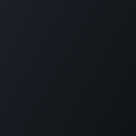
Startpagina
Openstijden en tarieven
Contact
Bel ons:
+599 9 513 16 81
Copyright © Carmabi
Aangeboden door
- De #1
Open source e-
commerce